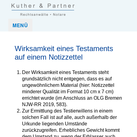
Kuther und Partner Rechtsanwaltskanzlei und Notar in Frankfurt
Kuther & Partner ist eine Anwaltskanzlei, die mittelständische
MENÜ
(Nordend-West)
Unternehmen und Unternehmer sowie Privatpersonen in allen
rechtlichen Belangen umfassend betreut.
Wirksamkeit eines Testaments
auf einem Notizzettel
Der Wirksamkeit eines Testaments steht
grundsätzlich nicht entgegen, dass es auf
ungewöhnlichem Material (hier: Notizzettel
minderer Qualität im Format 10 cm x 7 cm)
errichtet wurde (im Anschluss an OLG Bremen
NJW-RR 2019, 583).
Zur Ermittlung des Testierwillens in einem
solchen Fall ist auf alle, auch außerhalb der
Urkunde liegenden Umstände
zurückzugreifen. Erhebliches Gewicht kommt
dem Umstand zu, wenn der Erblasser auch