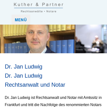
Kuther und Partner Rechtsanwaltskanzlei und Notar in
Kuther & Partner ist eine Anwaltskanzlei, die mittelständische
MENÜ
Frankfurt (Nordend-West)
Unternehmen und Unternehmer sowie Privatpersonen in allen
rechtlichen Belangen umfassend betreut.
Dr. Jan Ludwig
Dr. Jan Ludwig
Rechtsanwalt und Notar
Dr. Jan Ludwig ist Rechtsanwalt und Notar mit Amtssitz in
Frankfurt und tritt die Nachfolge des renommierten Notars