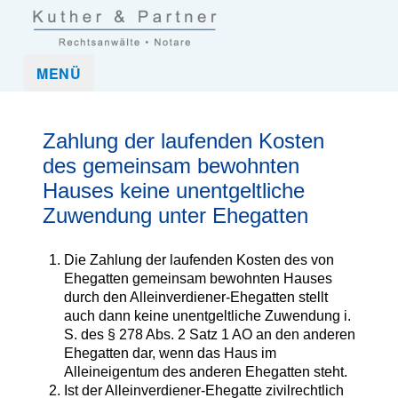
Kuther und Partner Rechtsanwaltskanzlei und Notar in Frankfurt
Kuther & Partner ist eine Anwaltskanzlei, die mittelständische
MENÜ
(Nordend-West)
Unternehmen und Unternehmer sowie Privatpersonen in allen
rechtlichen Belangen umfassend betreut.
Zahlung der laufenden Kosten
des gemeinsam bewohnten
Hauses keine unentgeltliche
Zuwendung unter Ehegatten
Die Zahlung der laufenden Kosten des von
Ehegatten gemeinsam bewohnten Hauses
durch den Alleinverdiener-Ehegatten stellt
auch dann keine unentgeltliche Zuwendung i.
S. des § 278 Abs. 2 Satz 1 AO an den anderen
Ehegatten dar, wenn das Haus im
Alleineigentum des anderen Ehegatten steht.
Ist der Alleinverdiener-Ehegatte zivilrechtlich