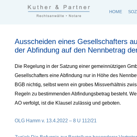
HOME
SOZ
Kuther und Partner Rechtsanwaltskanzlei und Notar in Fr
Kuther & Partner ist eine Anwaltskanzlei, die mittelstän
Ausscheiden eines Gesellschafters 
der Abfindung auf den Nennbetrag de
Die Regelung in der Satzung einer gemeinnützigen Gm
Gesellschafters eine Abfindung nur in Höhe des Nennbetr
BGB nichtig, selbst wenn ein grobes Missverhältnis z
Regeln zu bestimmenden Abfindungsbetrag besteht. Wenn 
AO verfolgt, ist die Klausel zulässig und geboten.
OLG Hamm v. 13.4.2022 – 8 U 112/21
Vorheriger