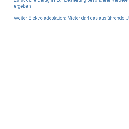
Beitragsnavigation
Zurück
Die Befugnis zur Bestellung besonderer Vertret
Beitrag:
ergeben
Nächster
Weiter
Elektroladestation: Mieter darf das ausführend
Beitrag: