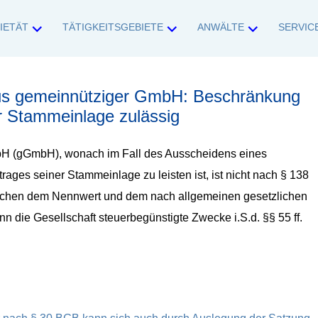
IETÄT
TÄTIGKEITSGEBIETE
ANWÄLTE
SERVIC
ankfurt (Nordend-West)
dische Unternehmen und Unternehmer sowie Privatpersonen in allen rech
aus gemeinnütziger GmbH: Beschränkung
r Stammeinlage zulässig
bH (gGmbH), wonach im Fall des Ausscheidens eines
ages seiner Stammeinlage zu leisten ist, ist nicht nach § 138
wischen dem Nennwert und dem nach allgemeinen gesetzlichen
die Gesellschaft steuerbegünstigte Zwecke i.S.d. §§ 55 ff.