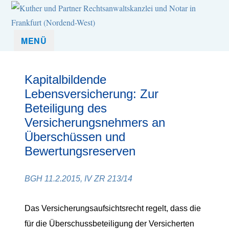
Kuther und Partner Rechtsanwaltskanzlei und Notar in Frankfurt
Kuther & Partner ist eine Anwaltskanzlei, die mittelständische
MENÜ
(Nordend-West)
Unternehmen und Unternehmer sowie Privatpersonen in allen
rechtlichen Belangen umfassend betreut.
Kapitalbildende
Lebensversicherung: Zur
Beteiligung des
Versicherungsnehmers an
Überschüssen und
Bewertungsreserven
BGH 11.2.2015, IV ZR 213/14
Das Versicherungsaufsichtsrecht regelt, dass die
für die Überschussbeteiligung der Versicherten