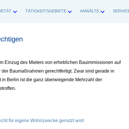
IETÄT
TÄTIGKEITSGEBIETE
ANWÄLTE
SERVIC
ankfurt (Nordend-West)
dische Unternehmen und Unternehmer sowie Privatpersonen in allen rech
chtigen
em Einzug des Mieters von erheblichen Bauimmissionen auf
er der Baumaßnahmen gerechtfertigt. Zwar sind gerade in
in Berlin ist die ganz überwiegende Mehrzahl der
troffen.
nicht für eigene Wohnzwecke genutzt wird