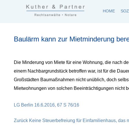
HOME
SOZ
Kuther und Partner Rechtsanwaltskanzlei und Notar in Fr
Kuther & Partner ist eine Anwaltskanzlei, die mittelstän
Baulärm kann zur Mietminderung bere
Die Minderung von Miete für eine Wohnung, die nach d
einem Nachbargrundstück betroffen war, ist für die Dau
Großstädten Baumaßnahmen nicht unüblich, doch selbst 
Mietwohnungen von solchen Beeinträchtigungen nicht be
LG Berlin 16.6.2016, 67 S 76/16
Beitragsnavigation
Vorheriger
Zurück
Keine Steuerbefreiung für Einfamilienhaus, das 
Beitrag: