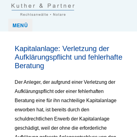
Kuther und Partner Rechtsanwaltskanzlei und Notar in Frankfurt
Kuther & Partner ist eine Anwaltskanzlei, die mittelständische
MENÜ
(Nordend-West)
Unternehmen und Unternehmer sowie Privatpersonen in allen
rechtlichen Belangen umfassend betreut.
Kapitalanlage: Verletzung der
Aufklärungspflicht und fehlerhafte
Beratung
Der Anleger, der aufgrund einer Verletzung der
Aufklärungspflicht oder einer fehlerhaften
Beratung eine für ihn nachteilige Kapitalanlage
erworben hat, ist bereits durch den
schuldrechtlichen Erwerb der Kapitalanlage
geschädigt, weil der ohne die erforderliche