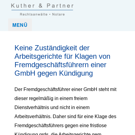
Kuther und Partner Rechtsanwaltskanzlei und Notar in Frankfurt
Kuther & Partner ist eine Anwaltskanzlei, die mittelständische
MENÜ
(Nordend-West)
Unternehmen und Unternehmer sowie Privatpersonen in allen
rechtlichen Belangen umfassend betreut.
Keine Zuständigkeit der
Arbeitsgerichte für Klagen von
Fremdgeschäftsführern einer
GmbH gegen Kündigung
Der Fremdgeschäftsführer einer GmbH steht mit
dieser regelmäßig in einem freiem
Dienstverhältnis und nicht in einem
Arbeitsverhältnis. Daher sind für eine Klage des
Fremdgeschäftsführers gegen eine fristlose
Kündigung grds. die Arbeitsgerichte gem.