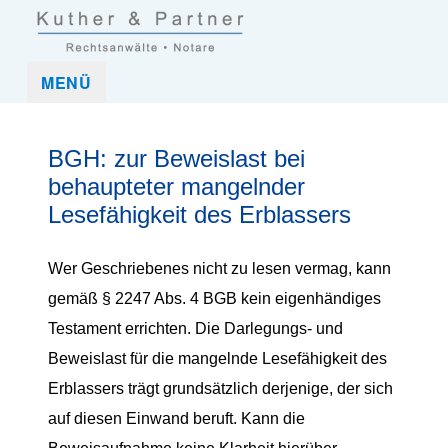
Kuther und Partner Rechtsanwaltskanzlei und Notar in Frankfurt
Kuther & Partner ist eine Anwaltskanzlei, die mittelständische
MENÜ
(Nordend-West)
Unternehmen und Unternehmer sowie Privatpersonen in allen
rechtlichen Belangen umfassend betreut.
BGH: zur Beweislast bei
behaupteter mangelnder
Lesefähigkeit des Erblassers
Wer Geschriebenes nicht zu lesen vermag, kann
gemäß § 2247 Abs. 4 BGB kein eigenhändiges
Testament errichten. Die Darlegungs- und
Beweislast für die mangelnde Lesefähigkeit des
Erblassers trägt grundsätzlich derjenige, der sich
auf diesen Einwand beruft. Kann die