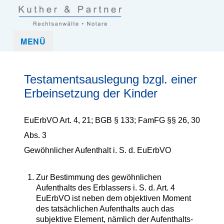
Kuther und Partner Rechtsanwaltskanzlei und Notar in Frankfurt
Kuther & Partner ist eine Anwaltskanzlei, die mittelständische
MENÜ
(Nordend-West)
Unternehmen und Unternehmer sowie Privatpersonen in allen
rechtlichen Belangen umfassend betreut.
Testamentsauslegung bzgl. einer
Erbeinsetzung der Kinder
EuErbVO Art. 4, 21; BGB § 133; FamFG §§ 26, 30
Abs. 3
Gewöhnlicher Aufenthalt i. S. d. EuErbVO
Zur Bestimmung des gewöhnlichen
Aufenthalts des Erblassers i. S. d. Art. 4
EuErbVO ist neben dem objektiven Moment
des tatsächlichen Aufenthalts auch das
subjektive Element, nämlich der Aufenthalts-