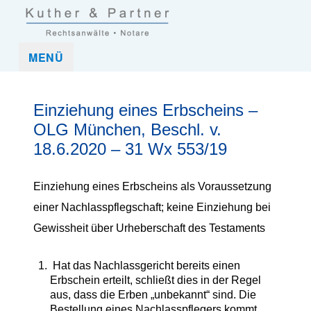
Kuther und Partner Rechtsanwaltskanzlei und Notar in Frankfurt
Kuther & Partner ist eine Anwaltskanzlei, die mittelständische
MENÜ
(Nordend-West)
Unternehmen und Unternehmer sowie Privatpersonen in allen
rechtlichen Belangen umfassend betreut.
Einziehung eines Erbscheins –
OLG München, Beschl. v.
18.6.2020 – 31 Wx 553/19
Einziehung eines Erbscheins als Voraussetzung
einer Nachlasspflegschaft; keine Einziehung bei
Gewissheit über Urheberschaft des Testaments
Hat das Nachlassgericht bereits einen
Erbschein erteilt, schließt dies in der Regel
aus, dass die Erben „unbekannt“ sind. Die
Bestellung eines Nachlasspflegers kommt